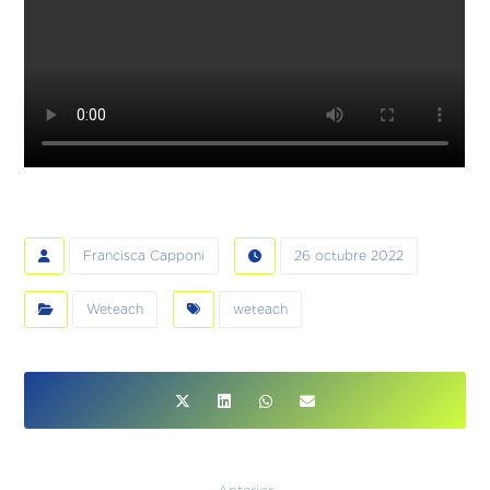
Francisca Capponi
26 octubre 2022
Weteach
weteach